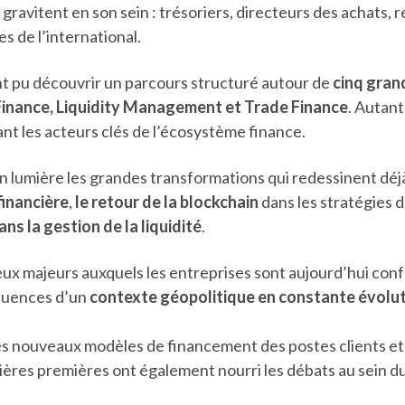
i gravitent en son sein : trésoriers, directeurs des achats
 de l’international.
ont pu découvrir un parcours structuré autour de
cinq gran
inance, Liquidity Management et Trade Finance
. Autant
nt les acteurs clés de l’écosystème finance.
umière les grandes transformations qui redessinent déjà 
financière
,
le retour de la blockchain
dans les stratégies 
ns la gestion de la liquidité
.
ux majeurs auxquels les entreprises sont aujourd’hui con
équences d’un
contexte géopolitique en constante évolu
les nouveaux modèles de financement des postes clients et
matières premières ont également nourri les débats au sein 