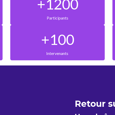
+1200
Participants
+100
Intervenants
Retour su