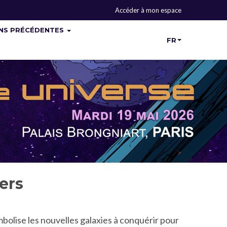
Accéder à mon espace
ONS PRÉCÉDENTES
FR
ers
mbolise les nouvelles galaxies à conquérir pour