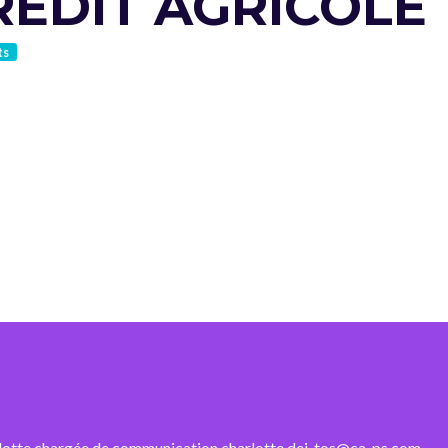
RÉDIT AGRICOLE
ts
otte chargée de communication charlotte.dei-tos@ca-ps.com