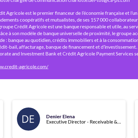
it Agricole est le premier financeur de l’économie française et l’u
ndements coopératifs et mutualistes, de ses 157 000 collaborateur
 groupe Crédit Agricole est une banque responsable et utile, au servi
râce à son modèle de banque universelle de proximité, le groupe a
de : banque au quotidien, crédits immobiliers et à la consommation,
édit-bail, affacturage, banque de financement et d’investissement.
rate and Investment Bank et Crédit Agricole Payment Services ser
w.credit-agricole.com/
Denier Elena
Executive Director - Receivable & Supply Chain Finance Origination