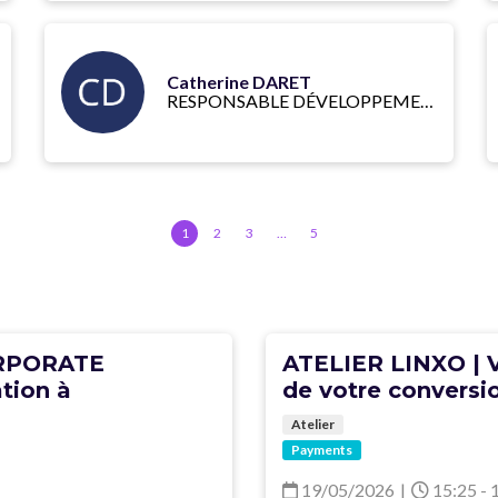
Catherine DARET
RESPONSABLE DÉVELOPPEMENT FLUX
1
2
3
…
5
ORPORATE
ATELIER LINXO | Vi
tion à
de votre conversio
Atelier
Payments
19/05/2026
|
15:25 - 