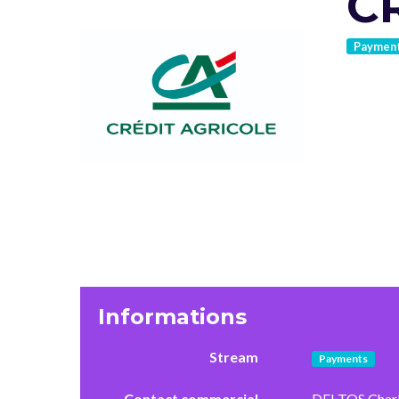
C
Paymen
Informations
Stream
Payments
Contact commercial
DEI TOS Charl