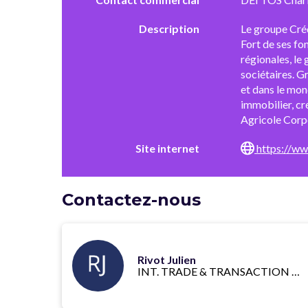
Description
Le groupe Créd
Fort de ses fo
régionales, le
sociétaires. G
et dans le mon
immobilier, cr
Agricole Corpo
Site internet
https://ww
Contactez-nous
Rivot Julien
INT. TRADE & TRANSACTION BANKING