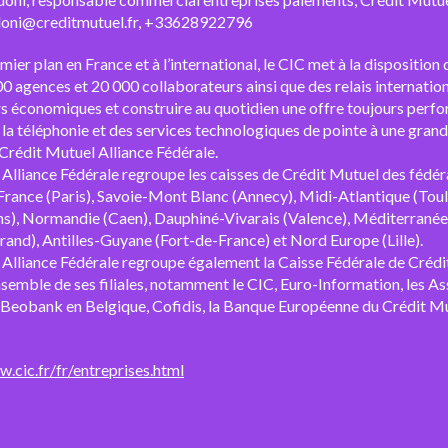
doni@creditmutuel.fr, +33628922796
er plan en France et à l’international, le CIC met à la disposition d
00 agences et 20 000 collaborateurs ainsi que des relais internati
rs économiques et construire au quotidien une offre toujours perfor
e la téléphonie et des services technologiques de pointe à une grand
Crédit Mutuel Alliance Fédérale.
Alliance Fédérale regroupe les caisses de Crédit Mutuel des fédér
-France (Paris), Savoie-Mont Blanc (Annecy), Midi-Atlantique (Toul
s), Normandie (Caen), Dauphiné-Vivarais (Valence), Méditerranéen
and), Antilles-Guyane (Fort-de-France) et Nord Europe (Lille).
Alliance Fédérale regroupe également la Caisse Fédérale de Crédi
nsemble de ses filiales, notamment le CIC, Euro-Information, l
 Beobank en Belgique, Cofidis, la Banque Européenne du Crédit M
.cic.fr/fr/entreprises.html