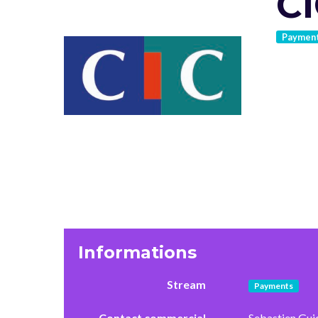
C
Paymen
Informations
Stream
Payments
Contact commercial
Sebastien Guid