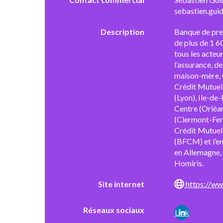
sebastien.gui
Description
Banque de premi
de plus de 1 6
tous les acteu
l’assurance, d
maison-mère, 
Crédit Mutuel 
(Lyon), Ile-de
Centre (Orléan
(Clermont-Ferr
Crédit Mutuel 
(BFCM) et l’e
en Allemagne,
Homiris.
Site internet
https://www
Réseaux sociaux
Link