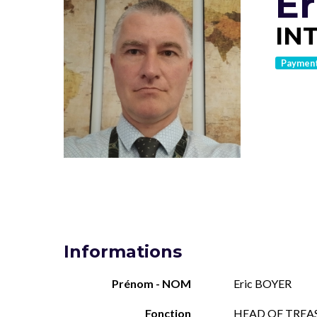
E
IN
Paymen
Informations
Prénom - NOM
Eric BOYER
Fonction
HEAD OF TREA