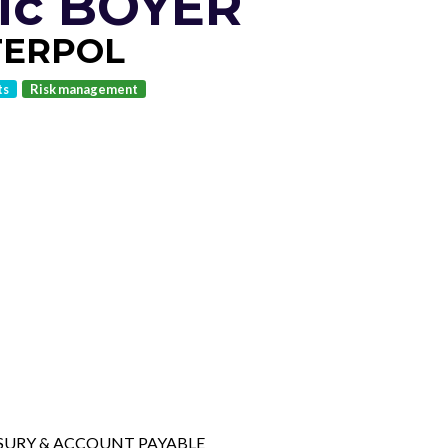
ric BOYER
TERPOL
ts
Risk management
SURY & ACCOUNT PAYABLE