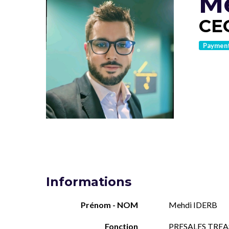
M
CE
Paymen
Informations
Prénom - NOM
Mehdi IDERB
Fonction
PRESALES TRE