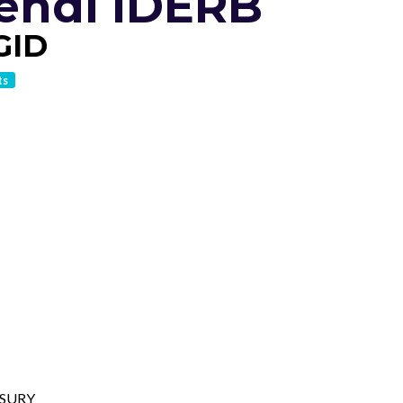
ehdi IDERB
GID
ts
ASURY