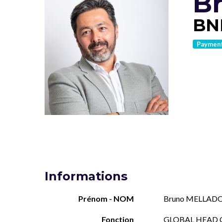
B
BN
Paymen
Informations
Prénom - NOM
Bruno MELLAD
Fonction
GLOBAL HEAD 