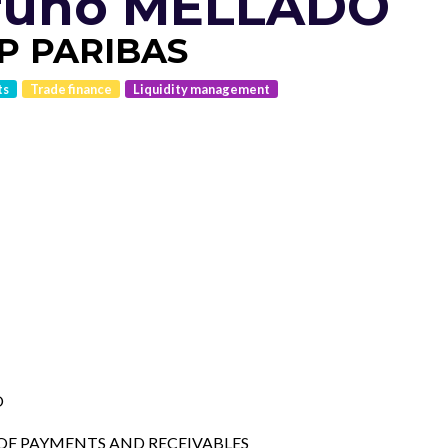
runo MELLADO
P PARIBAS
ts
Trade finance
Liquidity management
O
OF PAYMENTS AND RECEIVABLES