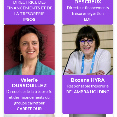
DESCREUX
DIRECTRICE DES
Directeur financements
FINANCEMENTS ET DE
trésorerie gestion
LA TRESORERIE
EDF
IPSOS
Valerie
Bozena HYRA
DUSSOUILLEZ
Responsable trésorerie
Directrice de la trésorerie
BELAMBRA HOLDING
et des financements du
groupe carrefour
CARREFOUR