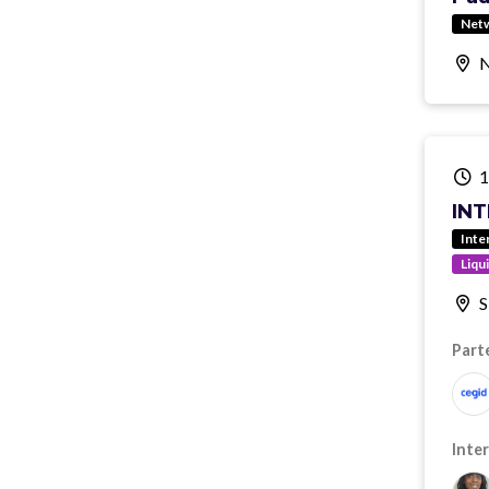
Net
1
INT
Inte
Liqu
S
Part
Inter