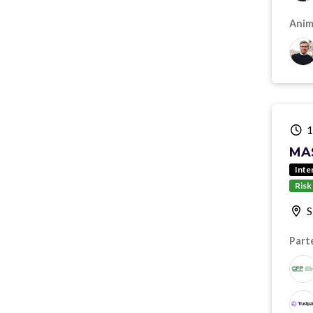
Anima
1
MA
Inte
Risk
S
Part