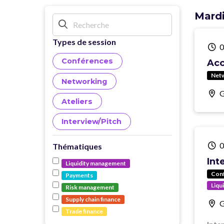
Mardi
Types de session
0
Conférences
Acc
Net
Networking
G
Ateliers
Interview/Pitch
0
Thématiques
Int
Liquidity management
Con
Payments
Liqu
Risk management
Supply chain finance
G
Trade finance