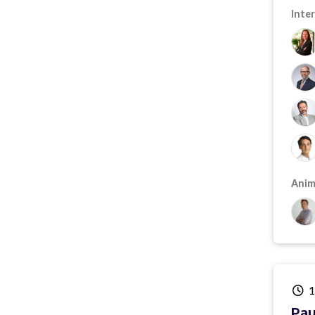
Inter
Anima
1
Pau