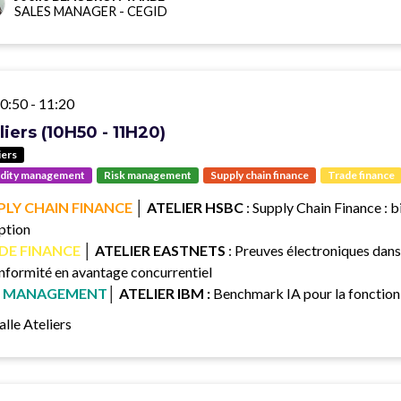
SALES MANAGER
-
CEGID
0:50
-
11:20
liers (10H50 - 11H20)
iers
idity management
Risk management
Supply chain finance
Trade finance
PLY CHAIN FINANCE
│ ATELIER HSBC
: Supply Chain Finance : b
ption
DE FINANCE
│ ATELIER EASTNETS
: Preuves électroniques dan
onformité en avantage concurrentiel
K MANAGEMENT
│ ATELIER IBM :
Benchmark IA pour la fonction
alle Ateliers