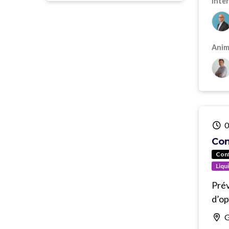
Inter
Anima
0
Con
Con
Liqu
Prév
d’op
G