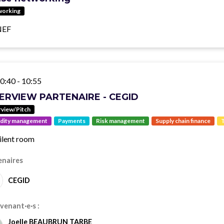
working
NEF
0:40
-
10:55
ERVIEW PARTENAIRE - CEGID
rview/Pitch
idity management
Payments
Risk management
Supply chain finance
T
ilent room
enaires
CEGID
venant·e·s :
Joelle BEAUBRUN TARBE