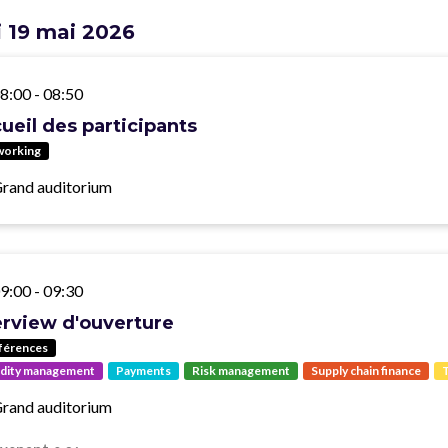
 19 mai 2026
8:00
-
08:50
ueil des participants
working
rand auditorium
9:00
-
09:30
erview d'ouverture
férences
idity management
Payments
Risk management
Supply chain finance
T
rand auditorium