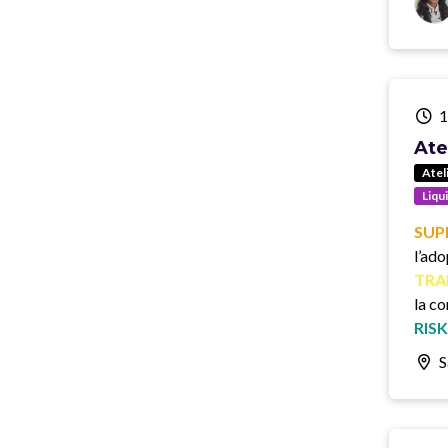
1
Ate
Atel
Liqu
SUP
l’ado
TRA
la c
RIS
S