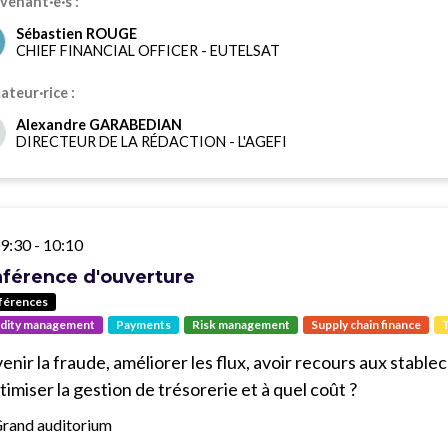
venant·e·s :
Sébastien ROUGE
CHIEF FINANCIAL OFFICER
-
EUTELSAT
teur·rice :
Alexandre GARABEDIAN
DIRECTEUR DE LA RÉDACTION
-
L'AGEFI
9:30
-
10:10
férence d'ouverture
férences
idity management
Payments
Risk management
Supply chain finance
T
enir la fraude, améliorer les flux, avoir recours aux stab
timiser la gestion de trésorerie et à quel coût ?
rand auditorium