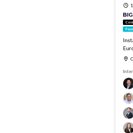
1
BI
Con
Pay
Inst
Euro
G
Inter