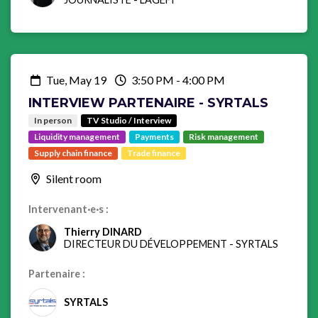
Tue, May 19
3:50 PM
-
4:00 PM
INTERVIEW PARTENAIRE - SYRTALS
In person
TV Studio / Interview
Liquidity management
Payments
Risk management
Supply chain finance
Trade finance
Silent room
Intervenant·e·s :
Thierry DINARD
DIRECTEUR DU DÉVELOPPEMENT
-
SYRTALS
Partenaire :
SYRTALS