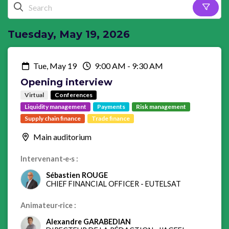
Tuesday, May 19, 2026
Tue, May 19
9:00 AM
-
9:30 AM
Opening interview
Virtual
Conferences
Liquidity management
Payments
Risk management
Supply chain finance
Trade finance
Main auditorium
Intervenant·e·s :
Sébastien ROUGE
CHIEF FINANCIAL OFFICER
-
EUTELSAT
Animateur·rice :
Alexandre GARABEDIAN