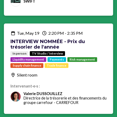
SWIFT
Tue, May 19
2:20 PM
-
2:35 PM
INTERVIEW NOMMÉE - Prix du
trésorier de l'année
In person
TV Studio / Interview
Liquidity management
Payments
Risk management
Supply chain finance
Trade finance
Silent room
Intervenant·e·s :
Valerie DUSSOUILLEZ
Directrice de la trésorerie et des financements du
groupe carrefour
-
CARREFOUR