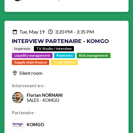
Tue, May 19
3:20 PM
-
3:35 PM
INTERVIEW PARTENAIRE - KOMGO
In person
TV Studio / Interview
Liquidity management
Payments
Risk management
Supply chain finance
Trade finance
Silent room
Intervenant·e·s :
Florian NORMANI
SALES
-
KOMGO
Partenaire :
KOMGO