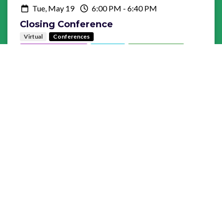
Tue, May 19
6:00 PM
-
6:40 PM
Closing Conference
Virtual
Conferences
Liquidity management
Payments
Risk management
Supply chain finance
Trade finance
Risk, control, performance: how will AI reshape the
governance of the finance function?
Main auditorium
Intervenant·e·s :
Pauline BABEL
CFO
-
SPENDESK
Guillaume DUGUET
COO HSBC CONTINENTAL EUROPE
-
HSBC
Pierric DUTHOIT
COUNTRY DIRECTEUR META
-
META
Karine HEGBOR DE SOUZA