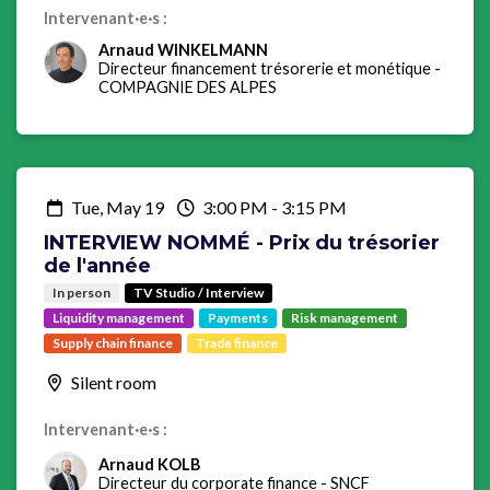
Intervenant·e·s :
Arnaud WINKELMANN
Directeur financement trésorerie et monétique
-
COMPAGNIE DES ALPES
Tue, May 19
3:00 PM
-
3:15 PM
INTERVIEW NOMMÉ - Prix du trésorier
de l'année
In person
TV Studio / Interview
Liquidity management
Payments
Risk management
Supply chain finance
Trade finance
Silent room
Intervenant·e·s :
Arnaud KOLB
Directeur du corporate finance
-
SNCF