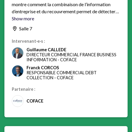
montre comment la combinaison de l’information
d’entreprise et du recouvrement permet de détecter
les signaux faibles plus tôt, d’aligner les décisions et
Show more
d’agir avant que le risque ne se transforme en impayé.
Salle 7
Intervenant·e·s :
Guillaume CALLEDE
DIRECTEUR COMMERCIAL FRANCE BUSINESS
INFORMATION
-
COFACE
Franck CORCOS
RESPONSABLE COMMERCIAL DEBT
COLLECTION
-
COFACE
Partenaire :
COFACE