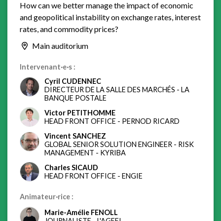
How can we better manage the impact of economic
and geopolitical instability on exchange rates, interest
rates, and commodity prices?
Main auditorium
Intervenant·e·s :
Cyril CUDENNEC
DIRECTEUR DE LA SALLE DES MARCHÉS
-
LA
BANQUE POSTALE
Victor PETITHOMME
HEAD FRONT OFFICE
-
PERNOD RICARD
Vincent SANCHEZ
GLOBAL SENIOR SOLUTION ENGINEER - RISK
MANAGEMENT
-
KYRIBA
Charles SICAUD
HEAD FRONT OFFICE
-
ENGIE
Animateur·rice :
Marie-Amélie FENOLL
JOURNALISTE
-
L'AGEFI