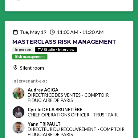
sécuriser les processus et améliorer l’efficacité
opérationnelle
Tue, May 19
11:00 AM
-
11:20 AM
MASTERCLASS RISK MANAGEMENT
In person
TV Studio / Interview
Risk management
Silent room
Intervenant·e·s :
Audrey AGIGA
DIRECTRICE DES VENTES
-
COMPTOIR
FIDUCIAIRE DE PARIS
Cyrille DE LA BRUNETIÈRE
CHIEF OPERATIONS OFFICER
-
TRUSTPAIR
Yann TRIPAULT
DIRECTEUR DU RECOUVREMENT
-
COMPTOIR
FIDUCIAIRE DE PARIS