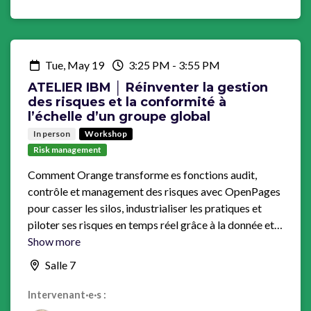
Tue, May 19
3:25 PM
-
3:55 PM
ATELIER IBM │ Réinventer la gestion
des risques et la conformité à
l’échelle d’un groupe global
In person
Workshop
Risk management
Comment Orange transforme es fonctions audit,
contrôle et management des risques avec OpenPages
pour casser les silos, industrialiser les pratiques et
piloter ses risques en temps réel grâce à la donnée et à
l’IA.
Show more
Salle 7
Intervenant·e·s :