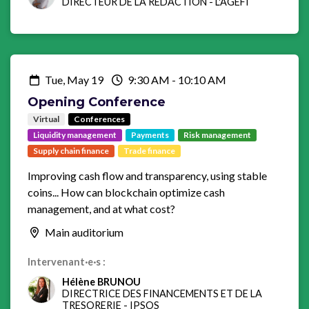
DIRECTEUR DE LA RÉDACTION
-
L'AGEFI
Tue, May 19
9:30 AM
-
10:10 AM
Opening Conference
Virtual
Conferences
Liquidity management
Payments
Risk management
Supply chain finance
Trade finance
Improving cash flow and transparency, using stable
coins... How can blockchain optimize cash
management, and at what cost?
Main auditorium
Intervenant·e·s :
Hélène BRUNOU
DIRECTRICE DES FINANCEMENTS ET DE LA
TRESORERIE
-
IPSOS