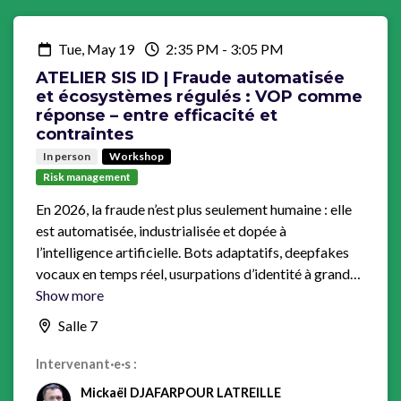
Tue, May 19
2:35 PM
-
3:05 PM
ATELIER SIS ID | Fraude automatisée
et écosystèmes régulés : VOP comme
réponse – entre efficacité et
contraintes
In person
Workshop
Risk management
En 2026, la fraude n’est plus seulement humaine : elle
est automatisée, industrialisée et dopée à
l’intelligence artificielle. Bots adaptatifs, deepfakes
vocaux en temps réel, usurpations d’identité à grande
échelle, détournements de flux de paiement et
Show more
manipulations de données exploitent la rapidité et
Salle 7
l’interconnexion des écosystèmes numériques. Face à
cette mutation, la réglementation VOP (Verification
Intervenant·e·s :
of Payee) s’impose comme un levier clé de
Mickaël DJAFARPOUR LATREILLE