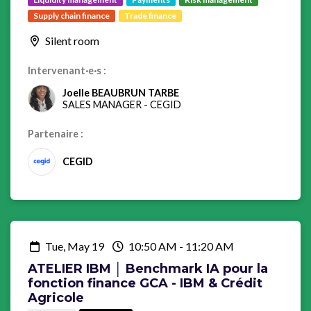
Supply chain finance
Trade finance
Silent room
Intervenant·e·s :
Joelle BEAUBRUN TARBE
SALES MANAGER
-
CEGID
Partenaire :
CEGID
Tue, May 19
10:50 AM
-
11:20 AM
ATELIER IBM │ Benchmark IA pour la
fonction finance GCA - IBM & Crédit
Agricole