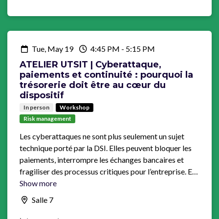
Tue, May 19
4:45 PM
-
5:15 PM
ATELIER UTSIT | Cyberattaque,
paiements et continuité : pourquoi la
trésorerie doit être au cœur du
dispositif
In person
Workshop
Risk management
Les cyberattaques ne sont plus seulement un sujet
technique porté par la DSI. Elles peuvent bloquer les
paiements, interrompre les échanges bancaires et
fragiliser des processus critiques pour l’entreprise. Et
le risque ne vient pas uniquement d’une attaque visant
Show more
l’infrastructure du client : il peut aussi concerner un
Salle 7
prestataire critique intervenant dans la chaîne des
paiements ou des échanges bancaires. Pourtant, la