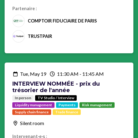
Partenaire :
COMPTOIR FIDUCIAIRE DE PARIS
TRUSTPAIR
Tue, May 19
11:30 AM
-
11:45 AM
INTERVIEW NOMMÉE - prix du
trésorier de l'année
In person
TV Studio / Interview
Liquidity management
Payments
Risk management
Supply chain finance
Trade finance
Silent room
Intervenant·e·s :