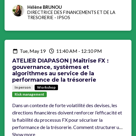
Hélène BRUNOU
DIRECTRICE DES FINANCEMENTS ET DE LA
TRESORERIE
-
IPSOS
Tue, May 19
11:40 AM
-
12:10 PM
ATELIER DIAPASON | Maîtrise FX :
gouvernance, systèmes et
algorithmes au service de la
performance de la trésorerie
In person
Workshop
Risk management
Dans un contexte de forte volatilité des devises, les
directions financières doivent renforcer l’efficacité et
la fiabilité du processus FX pour sécuriser la
performance de la trésorerie. Comment structurer un
dispositif FX de bout en bout, du front-to-back
Show more