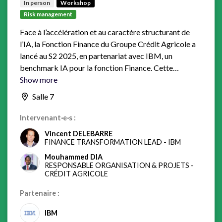
In person
Workshop
Risk management
Face à l’accélération et au caractère structurant de
l’IA, la Fonction Finance du Groupe Crédit Agricole a
lancé au S2 2025, en partenariat avec IBM, un
benchmark IA pour la fonction Finance. Cette
démarche qui a impliqué toutes les entités du Groupe
Show more
Crédit Agricole et 15 établissements dans les
Salle 7
secteurs banque, assurance et corporate, avait pour
objectif d’évaluer le niveau de maturité des usages de
Intervenant·e·s :
l’IA par les directions financières, en cartographiant
Vincent DELEBARRE
les tendances, en recensant les cas d’usage concrets et
FINANCE TRANSFORMATION LEAD
-
IBM
en identifiant les pratiques adoptées par les pairs, afin
Mouhammed DIA
de nourrir les réflexions stratégiques. • Cette
RESPONSABLE ORGANISATION & PROJETS
-
CRÉDIT AGRICOLE
initiative s’inscrit parfaitement dans le cadre du
nouveau plan stratégique du Groupe Crédit Agricole
Partenaire :
ACT 2028 qui ambitionne d’accélérer les usages, la
mutualisation et le déploiement de l’IA à l’échelle pour
IBM