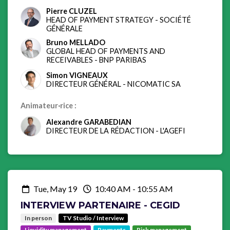
Pierre CLUZEL
HEAD OF PAYMENT STRATEGY
-
SOCIÉTÉ
GÉNÉRALE
Bruno MELLADO
GLOBAL HEAD OF PAYMENTS AND
RECEIVABLES
-
BNP PARIBAS
Simon VIGNEAUX
DIRECTEUR GÉNÉRAL
-
NICOMATIC SA
Animateur·rice :
Alexandre GARABEDIAN
DIRECTEUR DE LA RÉDACTION
-
L'AGEFI
Tue, May 19
10:40 AM
-
10:55 AM
INTERVIEW PARTENAIRE - CEGID
In person
TV Studio / Interview
Liquidity management
Payments
Risk management